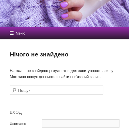
Стильне в'язання by Marina Morgun
Головне меню
Меню
Перейти до основного вмісту
Перейти до другорядного вмісту
Нічого не знайдено
На жаль, не знайдено результатів для запитуваного архіву.
Можливо пошук допоможе знайти пов'язаний запис.
Пошук
ВХОД
Username