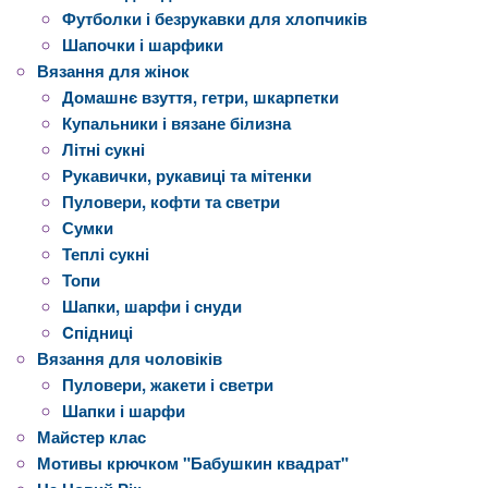
Футболки і безрукавки для хлопчиків
Шапочки і шарфики
Вязання для жінок
Домашнє взуття, гетри, шкарпетки
Купальники і вязане білизна
Літні сукні
Рукавички, рукавиці та мітенки
Пуловери, кофти та светри
Сумки
Теплі сукні
Топи
Шапки, шарфи і снуди
Cпідниці
Вязання для чоловіків
Пуловери, жакети і светри
Шапки і шарфи
Майстер клас
Мотивы крючком "Бабушкин квадрат"