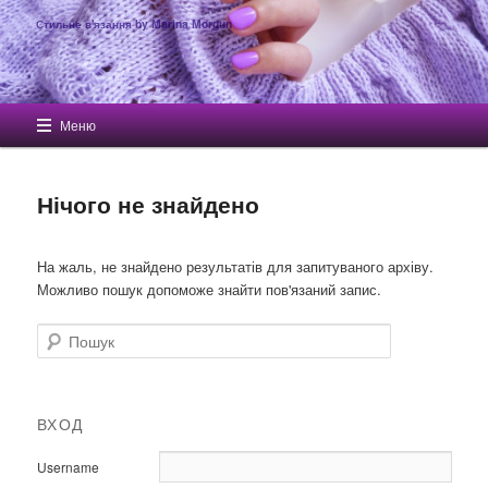
Стильне в'язання by Marina Morgun
Головне меню
Меню
Перейти до основного вмісту
Перейти до другорядного вмісту
Нічого не знайдено
На жаль, не знайдено результатів для запитуваного архіву.
Можливо пошук допоможе знайти пов'язаний запис.
Пошук
ВХОД
Username