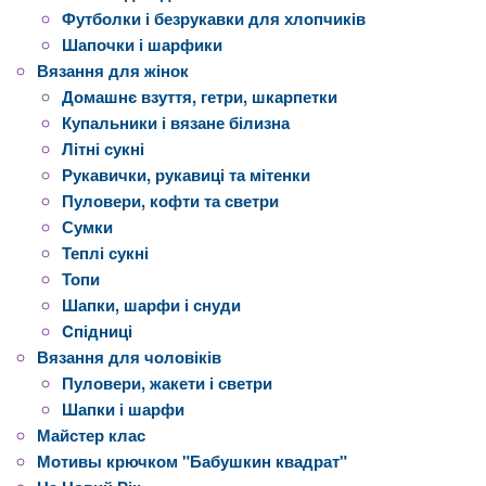
Футболки і безрукавки для хлопчиків
Шапочки і шарфики
Вязання для жінок
Домашнє взуття, гетри, шкарпетки
Купальники і вязане білизна
Літні сукні
Рукавички, рукавиці та мітенки
Пуловери, кофти та светри
Сумки
Теплі сукні
Топи
Шапки, шарфи і снуди
Cпідниці
Вязання для чоловіків
Пуловери, жакети і светри
Шапки і шарфи
Майстер клас
Мотивы крючком "Бабушкин квадрат"