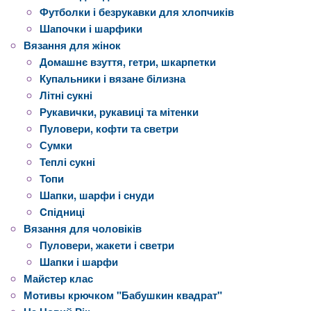
Футболки і безрукавки для хлопчиків
Шапочки і шарфики
Вязання для жінок
Домашнє взуття, гетри, шкарпетки
Купальники і вязане білизна
Літні сукні
Рукавички, рукавиці та мітенки
Пуловери, кофти та светри
Сумки
Теплі сукні
Топи
Шапки, шарфи і снуди
Cпідниці
Вязання для чоловіків
Пуловери, жакети і светри
Шапки і шарфи
Майстер клас
Мотивы крючком "Бабушкин квадрат"