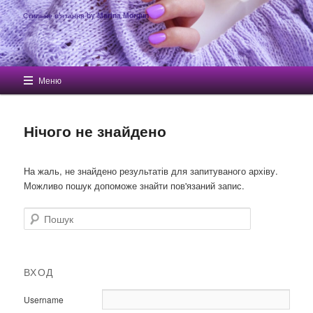
Стильне в'язання by Marina Morgun
Головне меню
Меню
Перейти до основного вмісту
Перейти до другорядного вмісту
Нічого не знайдено
На жаль, не знайдено результатів для запитуваного архіву.
Можливо пошук допоможе знайти пов'язаний запис.
Пошук
ВХОД
Username