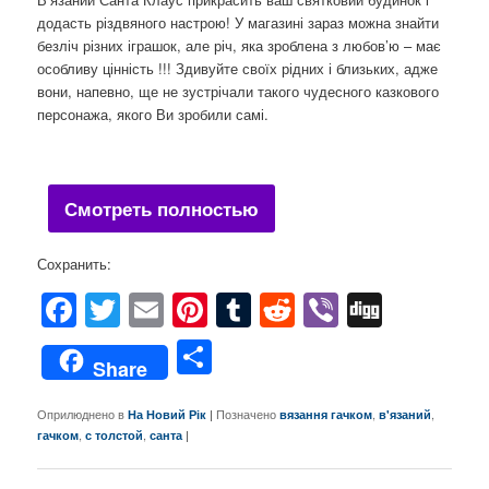
додасть різдвяного настрою! У магазині зараз можна знайти
безліч різних іграшок, але річ, яка зроблена з любов’ю – має
особливу цінність !!! Здивуйте своїх рідних і близьких, адже
вони, напевно, ще не зустрічали такого чудесного казкового
персонажа, якого Ви зробили самі.
Смотреть полностью
Сохранить:
Facebook
Twitter
Email
Pinterest
Tumblr
Reddit
Viber
Digg
Поділитися
Share
Оприлюднено в
|
Позначено
,
,
На Новий Рік
вязання гачком
в'язаний
,
,
|
гачком
с толстой
санта