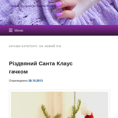
Стильне в'язання by Marina Morgun
Головне меню
Меню
Перейти до основного вмісту
Перейти до другорядного вмісту
АРХІВИ КАТЕГОРІЇ:
НА НОВИЙ РІК
Різдвяний Санта Клаус
гачком
Оприлюднено
28.10.2013