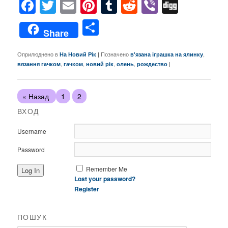
Facebook
Twitter
Email
Pinterest
Tumblr
Reddit
Viber
Digg
Поділитися
Share
Оприлюднено в
|
Позначено
,
На Новий Рік
в'язана іграшка на ялинку
,
,
,
,
|
вязання гачком
гачком
новий рік
олень
рождество
« Назад
1
2
ВХОД
Username
Password
Remember Me
Lost your password?
Register
ПОШУК