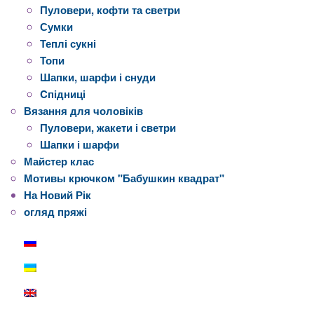
Пуловери, кофти та светри
Сумки
Теплі сукні
Топи
Шапки, шарфи і снуди
Cпідниці
Вязання для чоловіків
Пуловери, жакети і светри
Шапки і шарфи
Майстер клас
Мотивы крючком "Бабушкин квадрат"
На Новий Рік
огляд пряжі