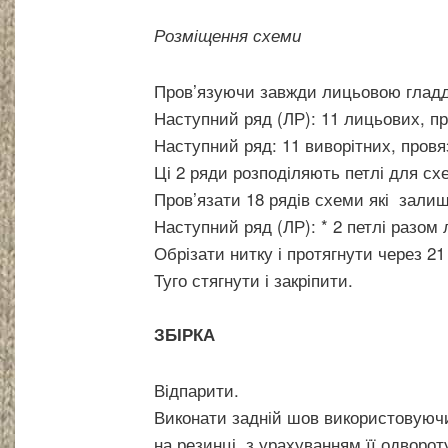
Розміщення схеми
Пров’язуючи завжди лицьовою гладдю
Наступний ряд (ЛР): 11 лицьових, пр
Наступний ряд: 11 виворітних, провя
Ці 2 ряди розподіляють петлі для сх
Пров’язати 18 рядів схеми які зали
Наступний ряд (ЛР): * 2 петлі разом 
Обрізати нитку і протягнути через 
Туго стягнути і закріпити.
ЗБІРКА
Відпарити.
Виконати задній шов використовуюч
на резинці, з урахуванням її одворо