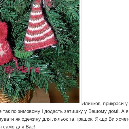
Ялинкові прикраси у 
е так по зимовому і додасть затишку у Вашому домі. А я
овувати як одежину для ляльок та іграшок. Якщо Ви хоч
я саме для Вас!