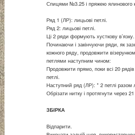
Спицями №3.25 і пряжею ялинового к
Ряд 1 (ЛР): лицьові петлі.
Ряд 2: лицьові петлі.
Ці 2 ряди формують хусткову в’язку.
Починаючи і закінчуючи ряди, як заз
кожного ряду, продовжити візерунко
петлями наступним чином:
Продовжити прямо, поки всі 20 рядів
петлі.
Наступний ряд (ЛР): * 2 петлі разом 
Обрізати нитку і протягнути через 21
ЗБІРКА
Відпарити.
Виконати задній шов, використовуюч