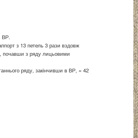
 ВР.
аппорт з 13 петель 3 рази вздовж
ю, почавши з ряду лицьовими
аннього ряду, закінчивши в ВР, = 42