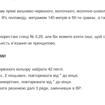
ам пряжі вишнево-червоного, молочного, молочно-шоколад
 8% поліаміду, метражем 140 метрів в 50-ти грамах, а так
ористані спиці № 3.25, але Ви можете взяти інші, щоб 
ність в’язання не принципово.
АМИ
воного кольору набрати 42 петлі.
их, 2 лицьових, повторювати від * до кінця.
виворітних, повторювати від * до кінця.
ати резинкою далі 3 ряди, закінчивши в ВР.