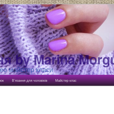
ня by Marina Morg
ео майстер класи
нок
В’язання для чоловіків
Майстер клас