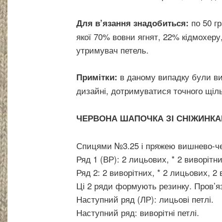
по 50 гр
Для в’язання знадобиться:
якої 70% вовни ягнят, 22% кідмохеру,
утримувач петель.
в даному випадку були вик
Примітки:
дизайні, дотримуватися точного щіль
ЧЕРВОНА ШАПОЧКА ЗІ СНІЖИНК
Спицями №3.25 і пряжею вишнево-чер
Ряд 1 (ВР): 2 лицьових, * 2 виворітн
Ряд 2: 2 виворітних, * 2 лицьових, 2 
Ці 2 ряди формують резинку. Пров’яз
Наступний ряд (ЛР): лицьові петлі.
Наступний ряд: виворітні петлі.