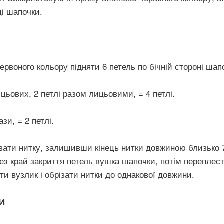
ці шапочки.
воного кольору підняти 6 петель по бічній стороні шапо
цьових, 2 петлі разом лицьовими, = 4 петлі.
зи, = 2 петлі.
ізати нитку, залишивши кінець нитки довжиною близько 7
рез край закриття петель вушка шапочки, потім переплес
ати вузлик і обрізати нитки до однакової довжини.
И