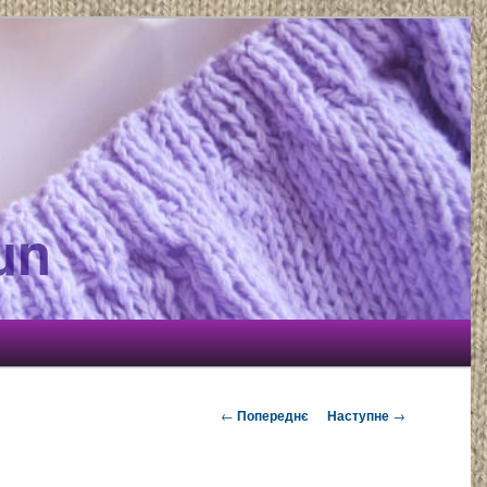
un
Навігація по записах
←
Попереднє
Наступне
→