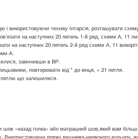
 і використовуючи техніку Інтарсія, розташувати схем
ов’язати на наступних 20 петель 1-й ряд, схеми А, 11 л
зати на наступних 20 петель 2-й ряд схеми А, 11 виворіт
еми А.
шилися, закінчивши в ВР.
лицьовими, повторювати від * до кінця, = 21 петля.
21 петлю що залишилися.
и шов «назад голка» або матрацний шов,який вам більш
ту. Використовуючи пряжу вишнево-червоного кольору, в