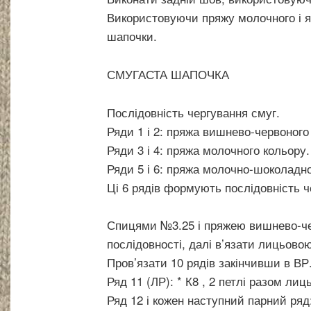
Використовуючи пряжу молочного і ял
шапочки.
СМУГАСТА ШАПОЧКА
Послідовність чергування смуг.
Ряди 1 і 2: пряжа вишнево-червоного
Ряди 3 і 4: пряжа молочного кольору.
Ряди 5 і 6: пряжа молочно-шоколадно
Ці 6 рядів формують послідовність ч
Спицями №3.25 і пряжею вишнево-чер
послідовності, далі в’язати лицьов
Пров’язати 10 рядів закінчивши в ВР
Ряд 11 (ЛР): * К8 , 2 петлі разом лиц
Ряд 12 і кожен наступний парний ряд: