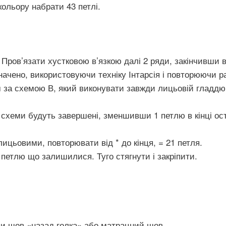
ольору набрати 43 петлі.
 Пров’язати хустковою в’язкою далі 2 ряди, закінчивши в
начено, використовуючи техніку Інтарсія і повторюючи р
м за схемою В, який виконувати завжди лицьовій гладд
 схеми будуть завершені, зменшивши 1 петлю в кінці ост
лицьовими, повторювати від * до кінця, = 21 петля.
 петлю що залишилися. Туго стягнути і закріпити.
и шов «назад голка» або матрацний шов.