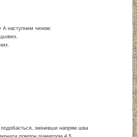
у А наступним чином:
ицьових.
них.
 подобається, змінивши напрям шва
иконати помпон діаметром 4.5