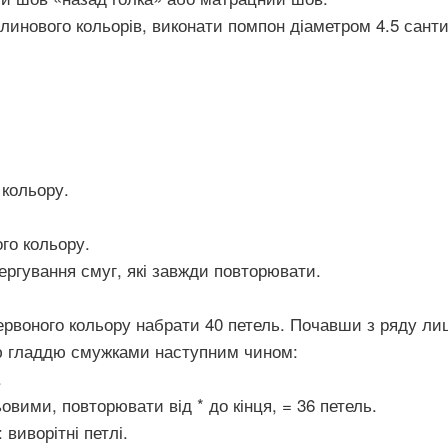
инового кольорів, виконати помпон діаметром 4.5 сантиме
 кольору.
го кольору.
ергування смуг, які завжди повторювати.
воного кольору набрати 40 петель. Почавши з ряду лиц
ою гладдю смужками наступним чином:
.
ьовими, повторювати від * до кінця, = 36 петель.
 виворітні петлі.