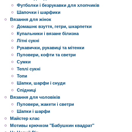
Футболки і безрукавки для хлопчиків
Шапочки і шарфики
Вязання для жінок
Домашнє взуття, гетри, шкарпетки
Купальники і вязане білизна
Літні сукні
Рукавички, рукавиці та мітенки
Пуловери, кофти та светри
Сумки
Теплі сукні
Топи
Шапки, шарфи і снуди
Cпідниці
Вязання для чоловіків
Пуловери, жакети і светри
Шапки і шарфи
Майстер клас
Мотивы крючком "Бабушкин квадрат"