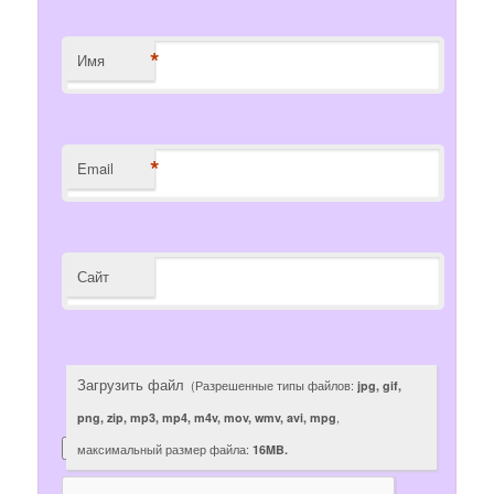
*
Имя
*
Email
Сайт
Загрузить файл
(Разрешенные типы файлов:
jpg, gif,
png, zip, mp3, mp4, m4v, mov, wmv, avi, mpg
,
максимальный размер файла:
16MB.