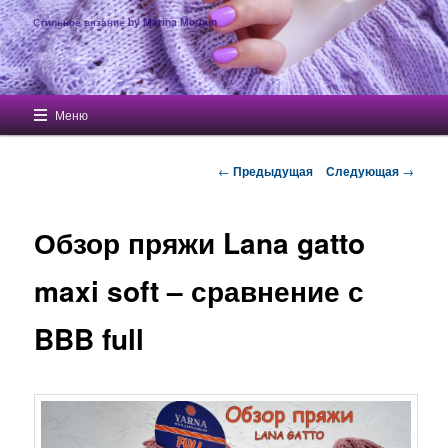
Стильное вязание by Marina Morgun
Главное меню
Меню
Перейти к основному содержимому
Навигация по записям
←
Предыдущая
Следующая
→
Обзор пряжи Lana gatto
maxi soft – сравнение с
BBB full