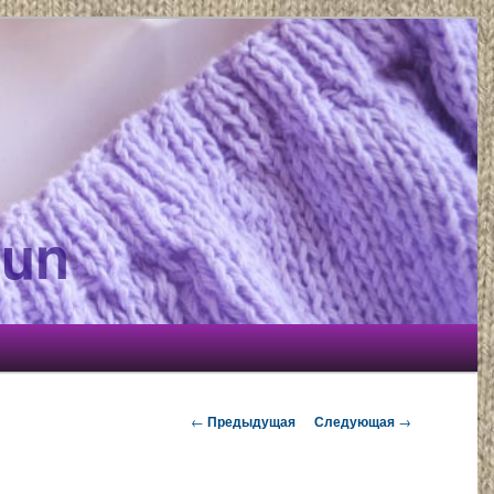
gun
Навигация по записям
←
Предыдущая
Следующая
→