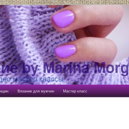
ие by Marina Mor
део мастер классы
енщин
Вязание для мужчин
Мастер класс