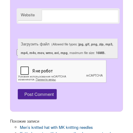
Website
Загрузить файл
(Allowed file types:
jpg, gif, png, zip, mp3,
mp4, m4v, mov, wmv, avi, mpg
, maximum file size:
16MB.
Похожие записи
Men’s knitted hat with MK knitting needles