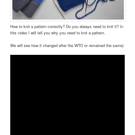
How to knit a pattern correctly? Do you always need to knit it? In
this video I will tell you why you need to knit a pattern.
We will see how it changed after the WTO or remained the same)