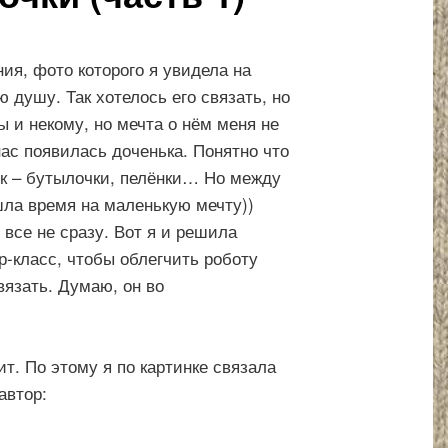
ия, фото которого я увидела на
ю душу. Так хотелось его связать, но
ы и некому, но мечта о нём меня не
нас появилась доченька. Понятно что
ок – бутылочки, пелёнки… Но между
шла время на маленькую мечту))
 все не сразу. Вот я и решила
-класс, чтобы облегчить роботу
вязать. Думаю, он во
ит. По этому я по картинке связала
автор: