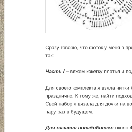
Сразу говорю, что фоток у меня в п
так:
– вяжем кокетку платья и п
Часть I
Для своего комплекта я взяла нитки 
празднично. К тому же, найти подхо
Свой набор я вязала для дочки на в
пару раз в будущем.
около 4
Для вязания понадобится: