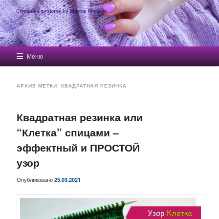
Стильное вязание by Marina Morgun
Главное меню
Меню
Перейти к основному содержимому
Перейти к дополнительному содержимому
АРХИВ МЕТКИ:
КВАДРАТНАЯ РЕЗИНКА
Квадратная резинка или
“Клетка” спицами –
эффектный и ПРОСТОЙ
узор
Опубликовано
25.03.2021