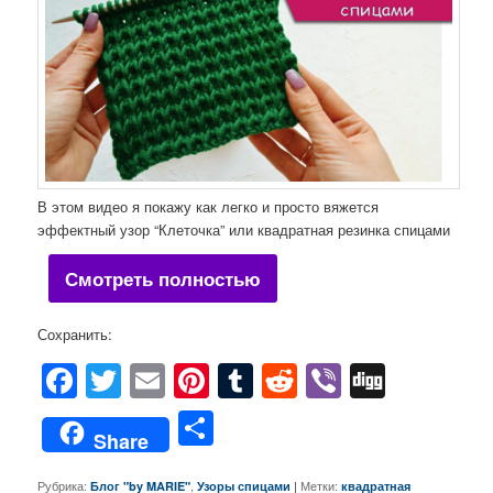
В этом видео я покажу как легко и просто вяжется
эффектный узор “Клеточка” или квадратная резинка спицами
Смотреть полностью
Сохранить:
Facebook
Twitter
Email
Pinterest
Tumblr
Reddit
Viber
Digg
Отправить
Share
Рубрика:
,
|
Метки:
Блог "by MARIE"
Узоры спицами
квадратная