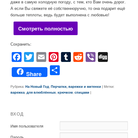
даже в самую холодную погоду, с тем, кто Вам очень дорог.
А если Вы свяжете её собственноручно, то она подарит ещё
больше теплоты, ведь будет выполнена с любовью!
Смотреть полностью
Сохранить:
Facebook
Twitter
Email
Pinterest
Tumblr
Reddit
Viber
Digg
Отправить
Share
Рубрика:
,
|
Метки:
На Новый Год
Перчатки, варежки и митенки
,
,
,
|
варежка
для влюблённых
крючком
спицами
ВХОД
Имя пользователя
Пароль