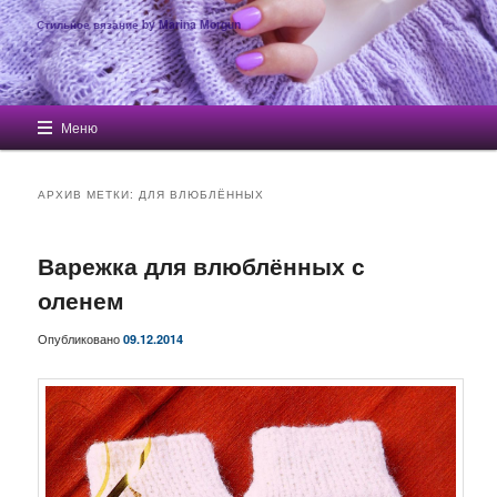
Стильное вязание by Marina Morgun
Главное меню
Меню
Перейти к основному содержимому
Перейти к дополнительному содержимому
АРХИВ МЕТКИ:
ДЛЯ ВЛЮБЛЁННЫХ
Варежка для влюблённых с
оленем
Опубликовано
09.12.2014