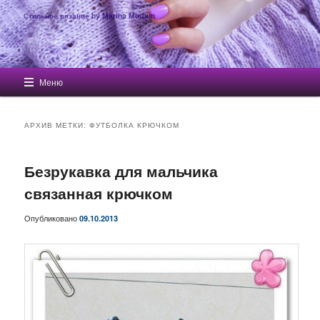
Стильное вязание by Marina Morgun
Главное меню
Меню
Перейти к основному содержимому
Перейти к дополнительному содержимому
АРХИВ МЕТКИ:
ФУТБОЛКА КРЮЧКОМ
Безрукавка для мальчика
связанная крючком
Опубликовано
09.10.2013