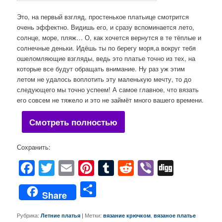
Это, на первый взгляд, простенькое платьице смотрится
очень эффектно. Видишь его, и сразу вспоминается лето,
солнце, море, пляж… О, как хочется вернутся в те тёплые и
солнечные деньки. Идёшь ты по берегу моря,а вокруг тебя
ошеломляющие взгляды, ведь это платье точно из тех, на
которые все будут обращать внимание. Ну раз уж этим
летом не удалось воплотить эту маленькую мечту, то до
следующего мы точно успеем! А самое главное, что вязать
его совсем не тяжело и это не займёт много вашего времени.
Смотреть полностью
Сохранить:
Facebook
Twitter
Email
Pinterest
Tumblr
Reddit
Viber
Digg
Отправить
Share
Рубрика:
|
Метки:
,
Летние платья
вязание крючком
вязаное платье