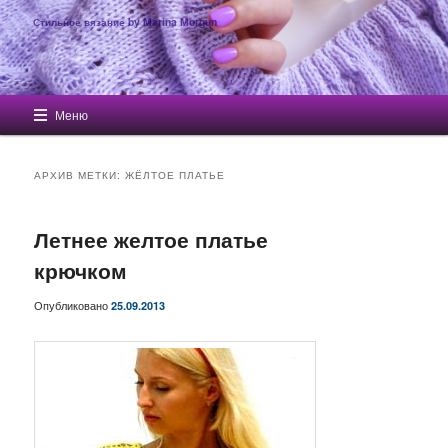
Стильное вязание by Marina Morgun
Главное меню
Меню
Перейти к основному содержимому
Перейти к дополнительному содержимому
АРХИВ МЕТКИ:
ЖЁЛТОЕ ПЛАТЬЕ
Летнее желтое платье
крючком
Опубликовано
25.09.2013