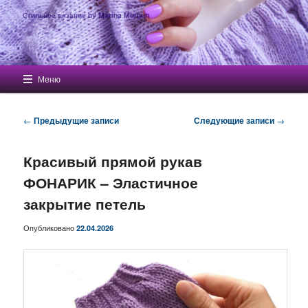
Стильное вязание by Marina Morgun
Главное меню
Меню
Перейти к основному содержимому
Перейти к дополнительному содержимому
Навигация по записям
←
Предыдущие записи
Следующие записи
→
Красивый прямой рукав
ФОНАРИК – Эластичное
закрытие петель
Опубликовано
22.04.2026