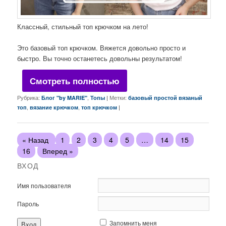
Классный, стильный топ крючком на лето!
Это базовый топ крючком. Вяжется довольно просто и
быстро. Вы точно останетесь довольны результатом!
Смотреть полностью
Рубрика:
,
|
Метки:
Блог "by MARIE"
Топы
базовый простой вязаный
,
,
|
топ
вязание крючком
топ крючком
« Назад
1
2
3
4
5
…
14
15
16
Вперед »
ВХОД
Имя пользователя
Пароль
Запомнить меня