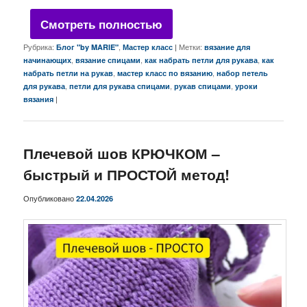
Смотреть полностью
Рубрика:
,
|
Метки:
Блог "by MARIE"
Мастер класс
вязание для
,
,
,
начинающих
вязание спицами
как набрать петли для рукава
как
,
,
набрать петли на рукав
мастер класс по вязанию
набор петель
,
,
,
для рукава
петли для рукава спицами
рукав спицами
уроки
|
вязания
Плечевой шов КРЮЧКОМ –
быстрый и ПРОСТОЙ метод!
Опубликовано
22.04.2026