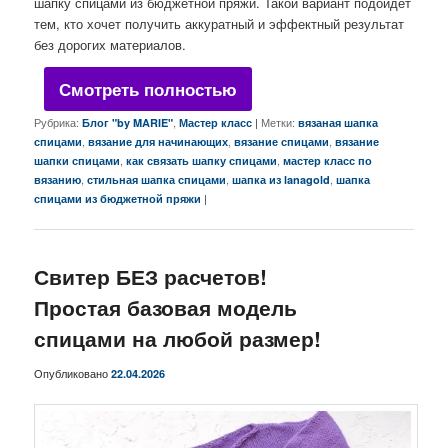
шапку спицами из бюджетной пряжи. Такой вариант подойдёт
тем, кто хочет получить аккуратный и эффектный результат
без дорогих материалов.
Смотреть полностью
Рубрика:
,
|
Метки:
Блог "by MARIE"
Мастер класс
вязаная шапка
,
,
,
спицами
вязание для начинающих
вязание спицами
вязание
,
,
шапки спицами
как связать шапку спицами
мастер класс по
,
,
,
вязанию
стильная шапка спицами
шапка из lanagold
шапка
|
спицами из бюджетной пряжи
Свитер БЕЗ расчетов!
Простая базовая модель
спицами на любой размер!
Опубликовано
22.04.2026