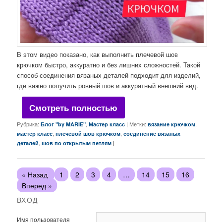
В этом видео показано, как выполнить плечевой шов
крючком быстро, аккуратно и без лишних сложностей. Такой
способ соединения вязаных деталей подходит для изделий,
где важно получить ровный шов и аккуратный внешний вид.
Смотреть полностью
Рубрика:
,
|
Метки:
,
Блог "by MARIE"
Мастер класс
вязание крючком
,
,
мастер класс
плечевой шов крючком
соединение вязаных
,
|
деталей
шов по открытым петлям
« Назад
1
2
3
4
…
14
15
16
Вперед »
ВХОД
Имя пользователя