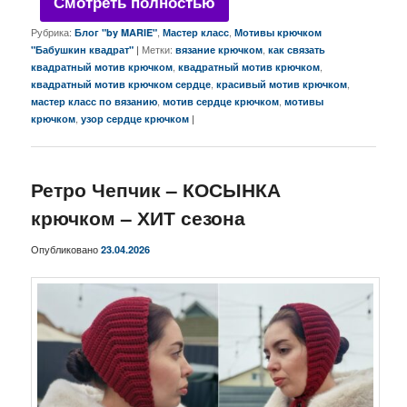
Смотреть полностью
Рубрика:
,
,
Блог "by MARIE"
Мастер класс
Мотивы крючком
|
Метки:
,
"Бабушкин квадрат"
вязание крючком
как связать
,
,
квадратный мотив крючком
квадратный мотив крючком
,
,
квадратный мотив крючком сердце
красивый мотив крючком
,
,
мастер класс по вязанию
мотив сердце крючком
мотивы
,
|
крючком
узор сердце крючком
Ретро Чепчик – КОСЫНКА
крючком – ХИТ сезона
Опубликовано
23.04.2026