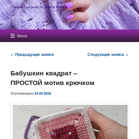
Стильное вязание by Marina Morgun
Главное меню
Меню
Перейти к основному содержимому
Перейти к дополнительному содержимому
Навигация по записям
←
Предыдущие записи
Следующие записи
→
Бабушкин квадрат –
ПРОСТОЙ мотив крючком
Опубликовано
24.04.2026