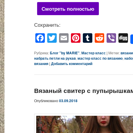
Смотреть полностью
Сохранить:
Facebook
Twitter
Email
Pinterest
Tumblr
Reddit
Viber
Di
Рубрика:
Блог "by MARIE"
,
Мастер класс
|
Метки:
вязани
набрать петли на рукав
,
мастер класс по вязанию
,
набо
вязания
|
Добавить комментарий
Вязаный свитер с пупырышкам
Опубликовано
03.09.2018