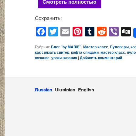
Смотреть полностью
Сохранить:
Facebook
Twitter
Email
Pinterest
Tumblr
Reddit
Viber
Di
Рубрика:
Блог "by MARIE"
,
Мастер класс
,
Пуловеры, ко
как связать свитер
,
кофта спицами
,
мастер класс
,
пуло
вязание
,
уроки вязания
|
Добавить комментарий
Russian
Ukrainian
English