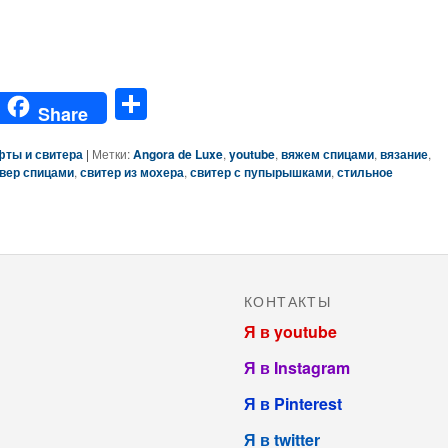
gg
Отправить
Share
фты и свитера
|
Метки:
Angora de Luxe
,
youtube
,
вяжем спицами
,
вязание
,
вер спицами
,
свитер из мохера
,
свитер с пупырышками
,
стильное
КОНТАКТЫ
Я в youtube
Я в Instagram
Я в Pinterest
Я в twitter