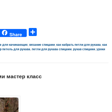
gg
Отправить
Share
е для начинающих
,
вязание спицами
,
как набрать петли для рукава
,
как
р петель для рукава
,
петли для рукава спицами
,
рукав спицами
,
уроки
и мастер класс